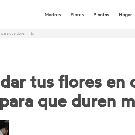
Madres
Flores
Plantas
Hogar
os para que duren más
ar tus flores en 
 para que duren m