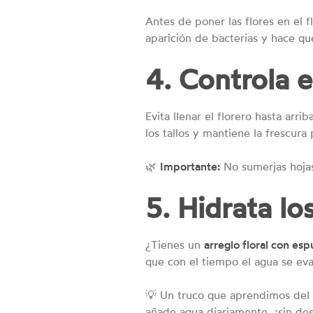
Antes de poner las flores en el f
aparición de bacterias y hace q
4. Controla e
Evita llenar el florero hasta arr
los tallos y mantiene la frescura
🌿
Importante:
No sumerjas hojas
5. Hidrata lo
¿Tienes un
arreglo floral con es
que con el tiempo el agua se eva
💡 Un truco que aprendimos del 
añade agua diariamente, ¡sin des