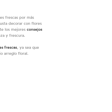
res frescas por más
sta decorar con flores
rte los mejores
consejos
eza y frescura.
es frescas
, ya sea que
 arreglo floral.