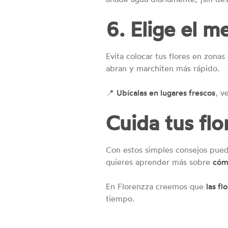
6. Elige el m
Evita colocar tus flores en zonas 
abran y marchiten más rápido.
📍
Ubícalas en lugares frescos
, v
Cuida tus fl
Con estos simples consejos puede
quieres aprender más sobre
cómo
En Florenzza creemos que
las f
tiempo.