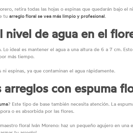
lorero, retira todas las hojas o espinas que quedarán bajo el n
ue tu
arreglo floral se vea más limpio y profesional
.
l nivel de agua en el flor
iba. Lo ideal es mantener el agua a una altura de 6 a 7 cm. Es
 por más tiempo.
 ni espinas, ya que contaminan el agua rápidamente.
s arreglos con espuma flo
puma
? Este tipo de base también necesita atención. La esp
pora o es absorbida por las flores.
maestro floral Iván Moreno: haz un pequeño agujero en una e
armar tu arreglo!